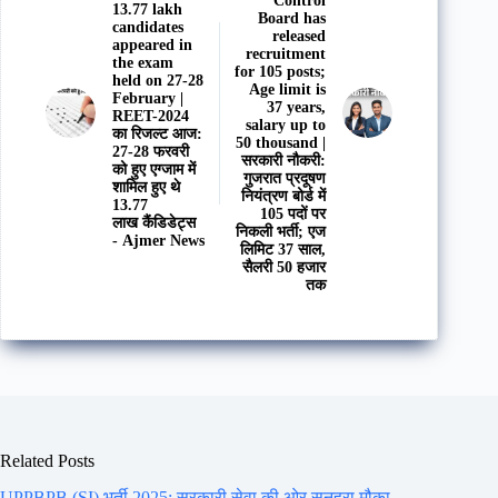
Control
13.77 lakh
Board has
candidates
released
appeared in
recruitment
the exam
for 105 posts;
held on 27-28
Age limit is
February |
37 years,
REET-2024
salary up to
का रिजल्ट आज:
50 thousand |
27-28 फरवरी
सरकारी नौकरी:
को हुए एग्जाम में
गुजरात प्रदूषण
शामिल हुए थे
नियंत्रण बोर्ड में
13.77
105 पदों पर
लाख कैंडिडेट्स
निकली भर्ती; एज
- Ajmer News
लिमिट 37 साल,
सैलरी 50 हजार
तक
Related Posts
UPPBPB (SI) भर्ती 2025: सरकारी सेवा की ओर सुनहरा मौका