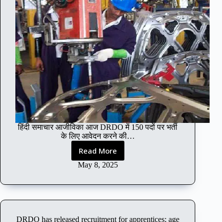
हिंदी समाचार आजीविका आज DRDO में 150 पदों पर भर्ती
के लिए आवेदन करने की…
Read More
T
o
May 8, 2025
d
a
y
i
s
DRDO has released recruitment for apprentices; age