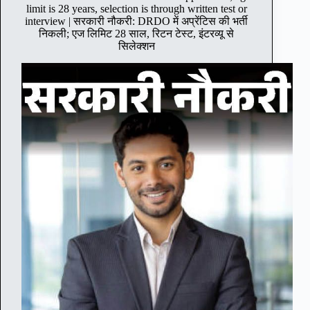
t
limit is 28 years, selection is through written test or
h
interview | सरकारी नौकरी: DRDO में अप्रेंटिस की भर्ती
e
निकली; एज लिमिट 28 साल, रिटन टेस्ट, इंटरव्यू से
l
सिलेक्शन
a
s
t
d
a
t
e
t
o
a
p
p
l
y
f
o
r
r
e