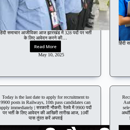
हिंदी समाचार आजीविका आज झारखंड में 328 पदों पर भर्ती
के लिए आवेदन करने की…
हिंदी 
Read More
Jharkhand,
10th
May 10, 2025
pass
candidates
can
apply
immediately
|
सरकारी
Today is the last date to apply for recruitment to
Recr
नौकरी:
9900 posts in Railways, 10th pass candidates can
Aut
झारखंड
apply immediately | सरकारी नौकरी: रेलवे में 9900 पदों
sel
में
पर भर्ती के लिए आवेदन की आखिरी तारीख आज, 10वीं
अथॉरि
पास तुंरत करें अप्लाई
328
पदों