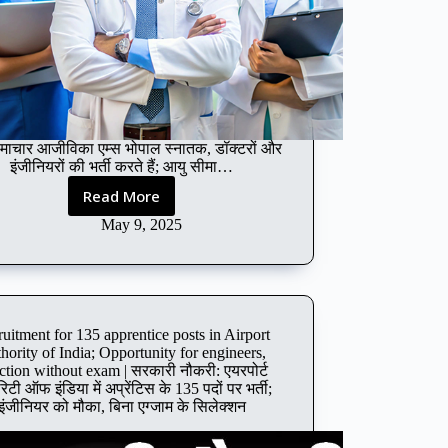
समाचार आजीविका एम्स भोपाल स्नातक, डॉक्टरों और
इंजीनियरों की भर्ती करते हैं; आयु सीमा…
Read More
AIIMS
Bhopal
May 9, 2025
recruits
graduates,
doctors
and
engineers;
uitment for 135 apprentice posts in Airport
age
hority of India; Opportunity for engineers,
limit
ection without exam | सरकारी नौकरी: एयरपोर्ट
is
टी ऑफ इंडिया में अप्रेंटिस के 135 पदों पर भर्ती;
56
इंजीनियर को मौका, बिना एग्जाम के सिलेक्शन
years,
selection