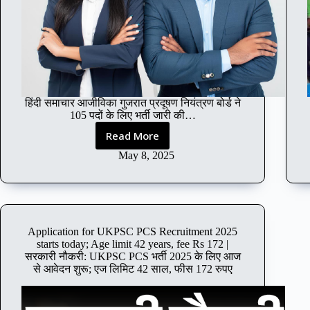
पर
निकली
भर्ती;
आज
से
शुरू
आवेदन,
हिंदी समाचार आजीविका गुजरात प्रदूषण नियंत्रण बोर्ड ने
ग्रेजुएट्स
105 पदों के लिए भर्ती जारी की…
करें
अप्लाई
Read More
Gujarat
Pollution
May 8, 2025
Control
Board
has
released
recruitment
Application for UKPSC PCS Recruitment 2025
for
starts today; Age limit 42 years, fee Rs 172 |
105
सरकारी नौकरी: UKPSC PCS भर्ती 2025 के लिए आज
posts;
से आवेदन शुरू; एज लिमिट 42 साल, फीस 172 रुपए
Age
limit
is