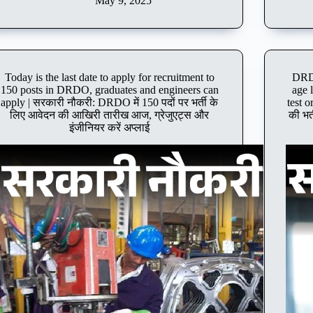
is
May 9, 2025
the
last
date
to
apply
Today is the last date to apply for recruitment to
DRDO
for
150 posts in DRDO, graduates and engineers can
age 
recruitment
apply | सरकारी नौकरी: DRDO में 150 पदों पर भर्ती के
test o
to
लिए आवेदन की आखिरी तारीख आज, ग्रेजुएट्स और
की भर
9900
इंजीनियर करें अप्लाई
posts
in
Railways,
10th
pass
candidates
can
apply
immediately
|
सरकारी
नौकरी:
रेलवे