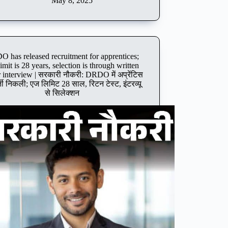
for
May 8, 2025
से
135
सिलेक्शन
apprentice
posts
in
Airport
 has released recruitment for apprentices;
Authority
limit is 28 years, selection is through written
of
r interview | सरकारी नौकरी: DRDO में अप्रेंटिस
India;
्ती निकली; एज लिमिट 28 साल, रिटन टेस्ट, इंटरव्यू
Opportunity
से सिलेक्शन
for
engineers,
selection
without
exam
|
सरकारी
नौकरी:
एयरपोर्ट
अथॉरिटी
ऑफ
इंडिया
में