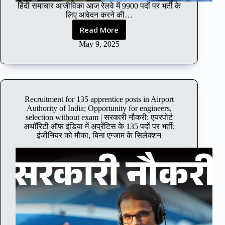
a
हिंदी समाचार आजीविका आज रेलवे में 9900 पदों पर भर्ती के
s
n
लिए आवेदन करने की…
,
k
Read More
s
o
T
e
f
o
May 9, 2025
l
I
d
e
n
a
c
d
y
t
i
i
i
a
s
Recruitment for 135 apprentice posts in Airport
o
;
t
Authority of India; Opportunity for engineers,
n
A
h
selection without exam | सरकारी नौकरी: एयरपोर्ट
i
p
e
अथॉरिटी ऑफ इंडिया में अप्रेंटिस के 135 पदों पर भर्ती;
s
p
l
इंजीनियर को मौका, बिना एग्जाम के सिलेक्शन
t
l
a
h
i
s
r
c
t
o
a
d
u
t
a
g
i
t
h
o
e
w
n
t
r
s
o