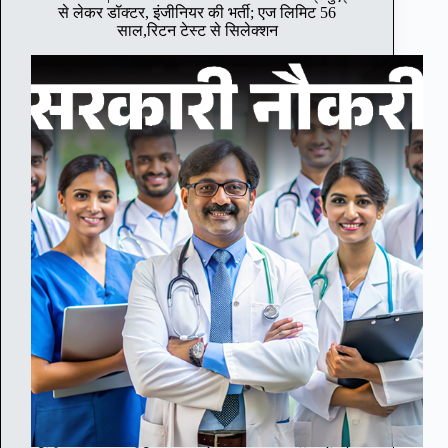
,
से लेकर डॉक्टर, इंजीनियर की भर्ती; एज लिमिट 56
1
साल,रिटन टेस्ट से सिलेक्शन
0
t
h
p
a
s
s
c
a
n
d
i
d
a
t
e
s
c
a
n