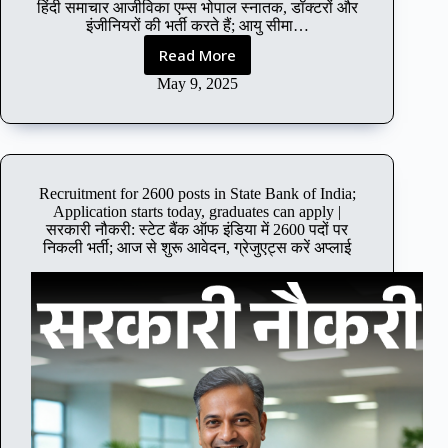
a
हिंदी समाचार आजीविका एम्स भोपाल स्नातक, डॉक्टरों और
p
इंजीनियरों की भर्ती करते हैं; आयु सीमा…
p
Read More
l
A
y
I
May 9, 2025
i
I
m
M
m
S
e
B
d
h
Recruitment for 2600 posts in State Bank of India;
i
o
Application starts today, graduates can apply |
a
p
सरकारी नौकरी: स्टेट बैंक ऑफ इंडिया में 2600 पदों पर
t
a
निकली भर्ती; आज से शुरू आवेदन, ग्रेजुएट्स करें अप्लाई
e
l
l
r
y
e
|
c
स
r
र
u
का
i
री
t
नौ
s
क
g