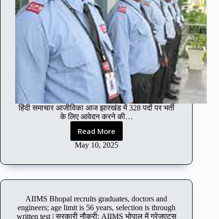
हिंदी समाचार आजीविका आज झारखंड में 328 पदों पर भर्ती
के लिए आवेदन करने की…
Read More
J
h
May 10, 2025
a
r
k
h
a
AIIMS Bhopal recruits graduates, doctors and
n
engineers; age limit is 56 years, selection is through
d
written test | सरकारी नौकरी: AIIMS भोपाल में ग्रेजुएट्स