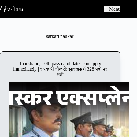
S
k
मै हूँ छत्तीसगढ़
Menu
i
p
t
o
c
sarkari naukari
o
n
t
e
n
Jharkhand, 10th pass candidates can apply
t
immediately | सरकारी नौकरी: झारखंड में 328 पदों पर
भर्ती