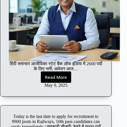
री
r
:
a
झा
d
र
u
खं
a
ड
t
में
e
3
s
2
,
8
d
प
o
हिंदी समाचार आजीविका स्टेट बैंक ऑफ इंडिया में 2600 पदों
दों
c
के लिए भर्ती; आवेदन आज…
प
t
Read More
र
o
R
भ
r
e
May 9, 2025
र्ती
s
c
a
r
n
u
d
i
e
t
Today is the last date to apply for recruitment to
n
m
9900 posts in Railways, 10th pass candidates can
g
e
apply immediately | सरकारी नौकरी: रेलवे में 9900 पदों