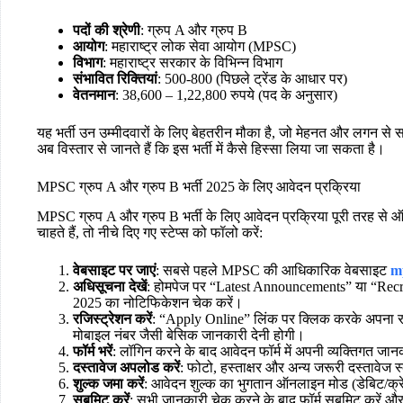
पदों की श्रेणी
: ग्रुप A और ग्रुप B
आयोग
: महाराष्ट्र लोक सेवा आयोग (MPSC)
विभाग
: महाराष्ट्र सरकार के विभिन्न विभाग
संभावित रिक्तियां
: 500-800 (पिछले ट्रेंड के आधार पर)
वेतनमान
: 38,600 – 1,22,800 रुपये (पद के अनुसार)
यह भर्ती उन उम्मीदवारों के लिए बेहतरीन मौका है, जो मेहनत और लगन स
अब विस्तार से जानते हैं कि इस भर्ती में कैसे हिस्सा लिया जा सकता है।
MPSC ग्रुप A और ग्रुप B भर्ती 2025 के लिए आवेदन प्रक्रिया
MPSC ग्रुप A और ग्रुप B भर्ती के लिए आवेदन प्रक्रिया पूरी तरह से
चाहते हैं, तो नीचे दिए गए स्टेप्स को फॉलो करें:
वेबसाइट पर जाएं
: सबसे पहले MPSC की आधिकारिक वेबसाइट
m
अधिसूचना देखें
: होमपेज पर “Latest Announcements” या “Recruit
2025 का नोटिफिकेशन चेक करें।
रजिस्ट्रेशन करें
: “Apply Online” लिंक पर क्लिक करके अपना रज
मोबाइल नंबर जैसी बेसिक जानकारी देनी होगी।
फॉर्म भरें
: लॉगिन करने के बाद आवेदन फॉर्म में अपनी व्यक्तिगत जानक
दस्तावेज अपलोड करें
: फोटो, हस्ताक्षर और अन्य जरूरी दस्तावेज
शुल्क जमा करें
: आवेदन शुल्क का भुगतान ऑनलाइन मोड (डेबिट/क्रेडि
सबमिट करें
: सभी जानकारी चेक करने के बाद फॉर्म सबमिट करें 