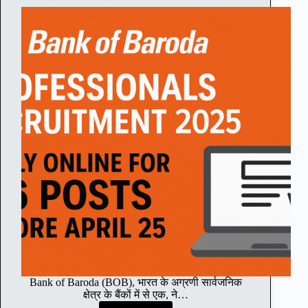
फ्टी
ऑ
फि
स
र
भ
र्ती
2
0
2
5
:
1
4
6
प
दों
के
लि
ए
Bank of Baroda (BOB), भारत के अग्रणी सार्वजनिक
2
क्षेत्र के बैंकों में से एक, ने…
5