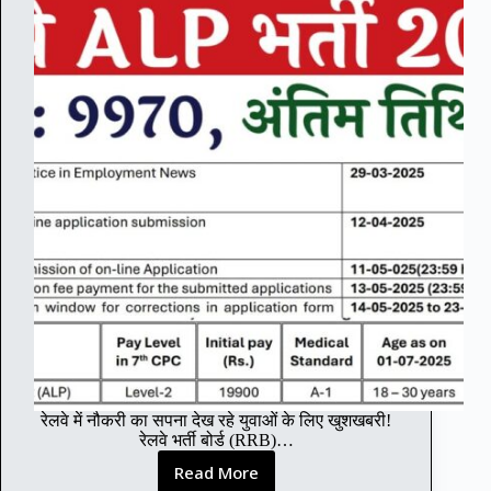
d
i
n
I
n
d
i
a
P
a
k
i
s
t
a
n
w
a
r
रेलवे में नौकरी का सपना देख रहे युवाओं के लिए खुशखबरी!
–
रेलवे भर्ती बोर्ड (RRB)…
भा
र
Read More
R