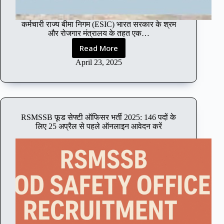
न
त
कर्मचारी राज्य बीमा निगम (ESIC) भारत सरकार के श्रम
म
और रोजगार मंत्रालय के तहत एक…
अ
प
Read More
E
डे
S
April 23, 2025
ट्स
I
औ
C
र
स्पे
आ
श
वे
लि
द
RSMSSB फूड सेफ्टी ऑफिसर भर्ती 2025: 146 पदों के
स्ट
लिए 25 अप्रैल से पहले ऑनलाइन आवेदन करें
न
ग्रे
प्र
ड
क्रि
I
या
I
:
भ
र्ती
,
यो
ग्य