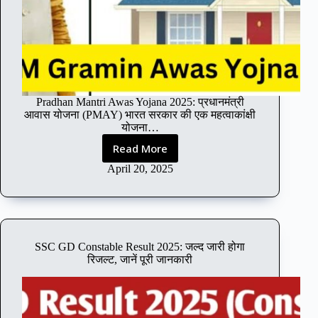
a
l
s
R
e
c
r
Pradhan Mantri Awas Yojana 2025: प्रधानमंत्री
u
आवास योजना (PMAY) भारत सरकार की एक महत्वाकांक्षी
i
योजना…
t
Read More
m
P
e
r
April 20, 2025
n
a
t
d
2
h
0
a
2
n
SSC GD Constable Result 2025: जल्द जारी होगा
5
M
रिजल्ट, जानें पूरी जानकारी
:
a
1
n
4
t
6
r