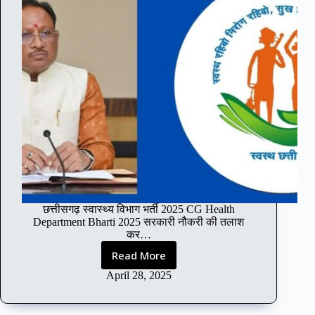
t
री
i
य
o
हाँ
n
2
0
2
5
:
बि
हा
र
स
हा
य
छत्तीसगढ़ स्वास्थ्य विभाग भर्ती 2025 CG Health
क
Department Bharti 2025 सरकारी नौकरी की तलाश
अ
कर…
भि
Read More
यं
C
ता
G
April 28, 2025
भ
H
र्ती
e
की