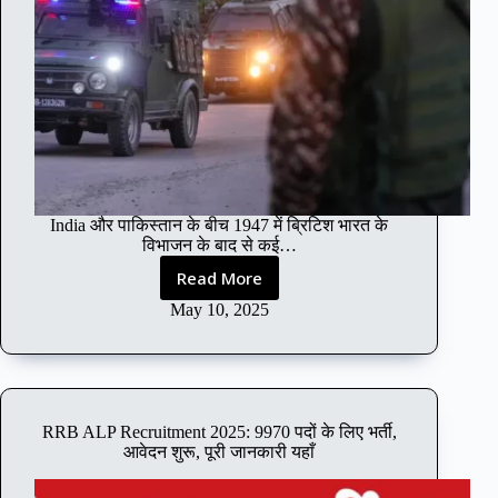
India और पाकिस्तान के बीच 1947 में ब्रिटिश भारत के
विभाजन के बाद से कई…
Read More
H
o
May 10, 2025
w
m
a
n
y
RRB ALP Recruitment 2025: 9970 पदों के लिए भर्ती,
d
आवेदन शुरू, पूरी जानकारी यहाँ
i
e