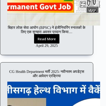
9
7
0
प
दों
के
बिहार लोक सेवा आयोग (BPSC) ने इंजीनियरिंग स्नातकों के
लि
लिए एक सुनहरा अवसर प्रदान किया…
ए
भ
Read More
B
र्ती
P
April 29, 2025
,
S
आ
C
वे
A
द
E
न
N
शु
CG Health Department भर्ती 2025: नवीनतम अपडेट्स
o
और आवेदन प्रक्रिया
रू
t
,
i
पू
f
री
i
जा
c
न
a
का