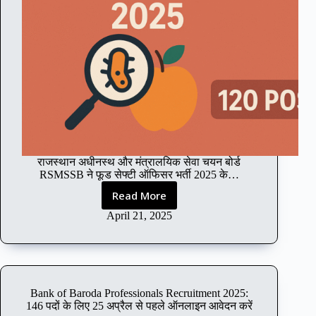
ता
,
औ
र
आ
वे
द
न
प्र
क्रि
या
राजस्थान अधीनस्थ और मंत्रालयिक सेवा चयन बोर्ड
की
RSMSSB ने फूड सेफ्टी ऑफिसर भर्ती 2025 के…
पू
री
Read More
R
जा
S
April 21, 2025
न
M
का
S
री
S
2
B
0
फू
2
Bank of Baroda Professionals Recruitment 2025:
ड
146 पदों के लिए 25 अप्रैल से पहले ऑनलाइन आवेदन करें
5
से