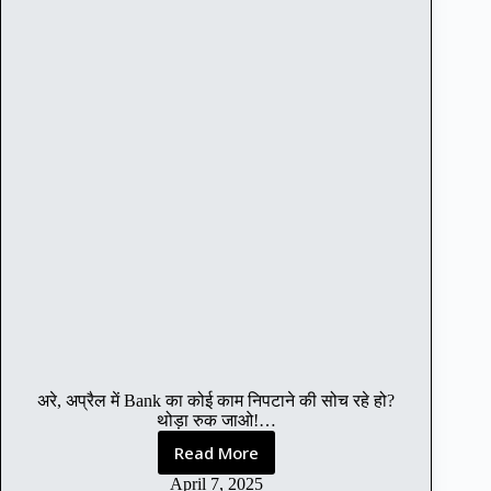
c
k
s
से
रो
जा
ना
6
0
0
रु
प
ये
कै
से
क
मा
अरे, अप्रैल में Bank का कोई काम निपटाने की सोच रहे हो?
एं
थोड़ा रुक जाओ!…
?
Read More
अ
प्रै
April 7, 2025