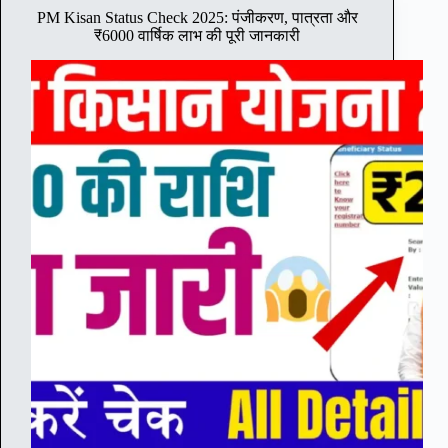
2
PM Kisan Status Check 2025: पंजीकरण, पात्रता और
0
₹6000 वार्षिक लाभ की पूरी जानकारी
2
5
:
बि
हा
र
में
स
र
का
री
नौ
क
री
का
सु
न
ह
रा
अ
व