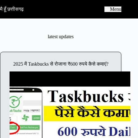
S
k
मै हूँ छत्तीसगढ़
Menu
i
p
t
o
c
latest updates
o
n
t
e
n
2025 में Taskbucks से रोजाना ₹600 रुपये कैसे कमाएं?
t