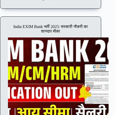
ल
2
0
2
5
India EXIM Bank भर्ती 2025: सरकारी नौकरी का
में
शानदार मौका
B
a
n
k
अ
व
का
श
:
1
2
दि
न
बं
द
र