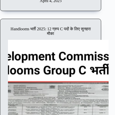
S
April 4, 2025
मौ
V
का
भ
र्ती
2
0
Handlooms भर्ती 2025: 12 ग्रुप C पदों के लिए सुनहरा
2
मौका
5
:
0
8
नॉ
न
-
टी
चिं
ग
प
दों
के
लि
ए
नो