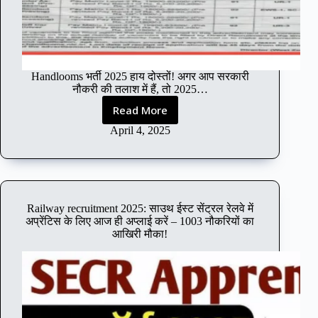
टि
फि
के
श
न
Handlooms भर्ती 2025 हाय दोस्तों! अगर आप सरकारी
औ
नौकरी की तलाश में हैं, तो 2025…
र
ऑ
Read More
H
न
a
April 4, 2025
ला
n
इ
d
न
l
फॉ
o
र्म
o
Railway recruitment 2025: साउथ ईस्ट सेंट्रल रेलवे में
m
अप्रेंटिस के लिए आज ही अप्लाई करें – 1003 नौकरियों का
s
आखिरी मौका!
भ
र्ती
2
0
2
5