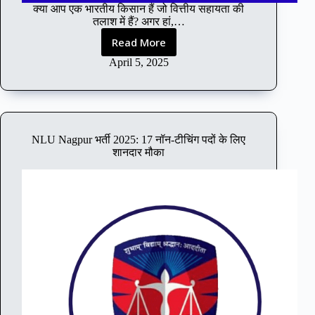
क्या आप एक भारतीय किसान हैं जो वित्तीय सहायता की
स
तलाश में हैं? अगर हां,…
र
Read More
P
M
April 5, 2025
K
i
s
a
n
NLU Nagpur भर्ती 2025: 17 नॉन-टीचिंग पदों के लिए
S
शानदार मौका
t
a
t
u
s
C
h
e
c
k
2