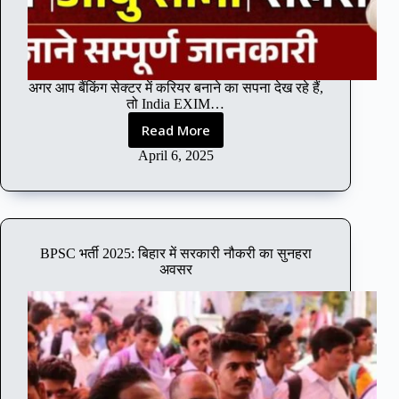
हें
गे
बैं
क
–
अगर आप बैंकिंग सेक्टर में करियर बनाने का सपना देख रहे हैं,
प्ला
तो India EXIM…
न
क
Read More
I
र
n
April 6, 2025
लो
d
व
i
र
a
ना
E
अ
X
ट
BPSC भर्ती 2025: बिहार में सरकारी नौकरी का सुनहरा
I
अवसर
क
M
जा
B
ओ
a
!
n
k
भ
र्ती