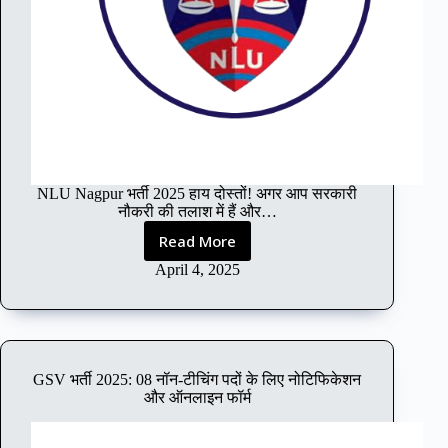
0
2
5
:
पं
जी
क
र
ण
,
NLU Nagpur भर्ती 2025 हाय दोस्तों! अगर आप सरकारी
पा
नौकरी की तलाश में हैं और…
त्र
ता
Read More
N
औ
L
April 4, 2025
र
U
N
6
a
0
g
0
p
0
GSV भर्ती 2025: 08 नॉन-टीचिंग पदों के लिए नोटिफिकेशन
u
और ऑनलाइन फॉर्म
वा
r
र्षि
भ
क