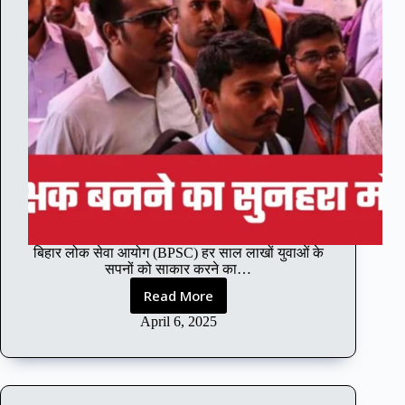
2
0
2
5
:
स
र
का
री
नौ
क
री
का
शा
बिहार लोक सेवा आयोग (BPSC) हर साल लाखों युवाओं के
न
सपनों को साकार करने का…
दा
र
Read More
B
मौ
P
April 6, 2025
का
S
C
भ
र्ती