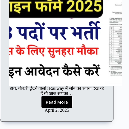
:
1
2
ग्रु
प
C
प
दों
के
लि
ए
सु
न
ह
रा
हाय, नौकरी ढूंढने वालों! Railway में जॉब का सपना देख रहे
मौ
हैं तो आज आपका…
का
Read More
R
a
April 2, 2025
i
l
w