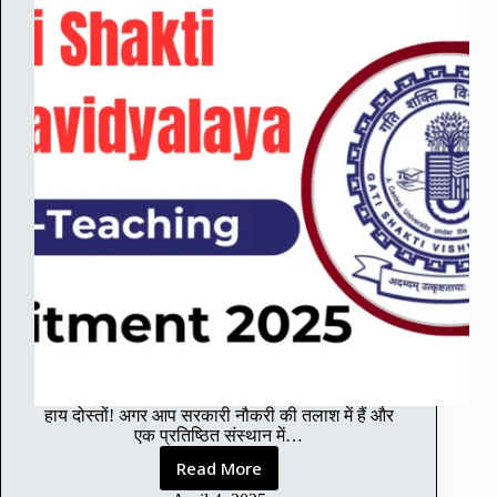
र्ती
ला
2
भ
0
की
2
पू
5
री
:
जा
1
न
7
का
नॉ
री
न
-
टी
चिं
ग
प
दों
के
लि
ए
हाय दोस्तों! अगर आप सरकारी नौकरी की तलाश में हैं और
शा
एक प्रतिष्ठित संस्थान में…
न
दा
Read More
G
र