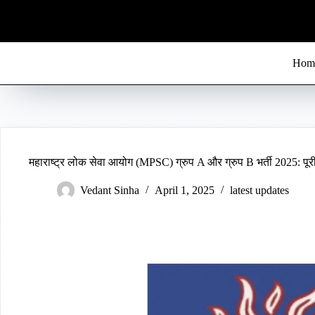
S
k
i
p
t
Hom
o
c
o
n
t
e
n
t
महाराष्ट्र लोक सेवा आयोग (MPSC) ग्रुप A और ग्रुप B भर्ती 2025: पू
Vedant Sinha
April 1, 2025
latest updates