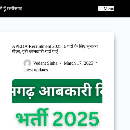
S
k
मै हूँ छत्तीसगढ़
Menu
i
p
t
o
c
o
n
APEDA Recruitment 2025: 6 पदों के लिए सुनहरा
t
मौका, पूरी जानकारी यहाँ पाएँ
e
n
Vedant Sinha
March 17, 2025
t
latest updates