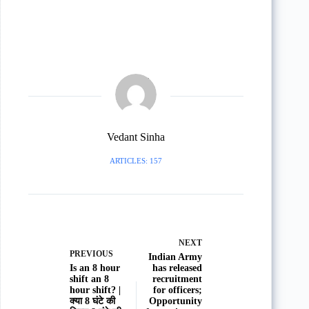
Vedant Sinha
ARTICLES: 157
NEXT
PREVIOUS
Indian Army
Is an 8 hour
has released
shift an 8
recruitment
hour shift? |
for officers;
क्या 8 घंटे की
Opportunity