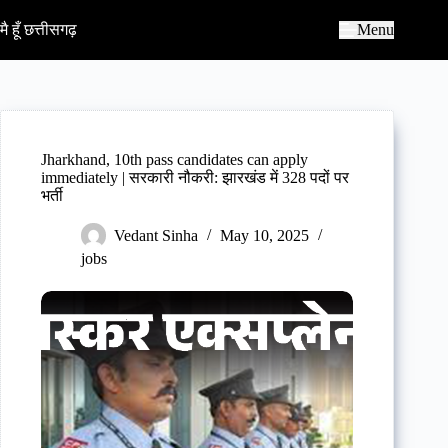
S
k
मै हूँ छत्तीसगढ़
Menu
i
p
t
o
c
o
n
Jharkhand, 10th pass candidates can apply
t
immediately | सरकारी नौकरी: झारखंड में 328 पदों पर
e
भर्ती
n
t
Vedant Sinha
May 10, 2025
jobs