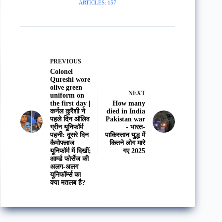
ARTICLES: 157
PREVIOUS
Colonel
Qureshi wore
olive green
NEXT
uniform on
the first day |
How many
कर्नल कुरैशी ने
died in India
पहले दिन ऑलिव
Pakistan war
ग्रीन यूनिफॉर्म
- भारत-
पहनी: दूसरे दिन
पाकिस्तान युद्ध में
कैमोफ्लाज
कितने लोग मारे
यूनिफॉर्म में दिखीं;
गए 2025
आर्म्ड फोर्सेज की
अलग-अलग
यूनिफॉर्म्स का
क्या मतलब है?