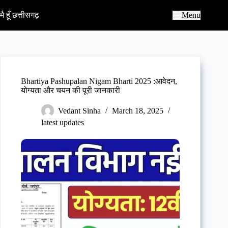
S
k
मै हूँ छत्तीसगढ़
Menu
i
p
t
o
c
o
n
Bhartiya Pashupalan Nigam Bharti 2025 :आवेदन,
t
योग्यता और चयन की पूरी जानकारी
e
n
Vedant Sinha
March 18, 2025
t
latest updates