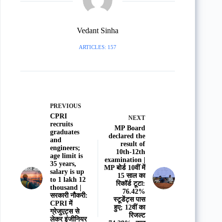
Vedant Sinha
ARTICLES: 157
PREVIOUS
CPRI
NEXT
recruits
MP Board
graduates
declared the
and
result of
engineers;
10th-12th
age limit is
examination |
35 years,
MP बोर्ड 10वीं में
salary is up
15 साल का
to 1 lakh 12
रिकॉर्ड टूटा:
thousand |
76.42%
सरकारी नौकरी:
स्‍टूडेंट्स पास
CPRI में
हुए; 12वीं का
ग्रेजुएट्स से
रिजल्ट
लेकर इंजीनियर