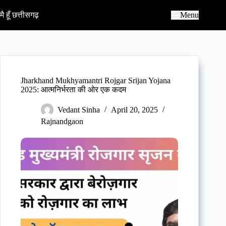
S
k
मै हूँ छत्तीसगढ़
Menu
i
p
t
o
c
o
n
Jharkhand Mukhyamantri Rojgar Srijan Yojana
t
2025: आत्मनिर्भरता की ओर एक कदम
e
n
Vedant Sinha
April 20, 2025
t
Rajnandgaon