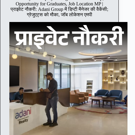
S
Opportunity for Graduates, Job Location MP |
T
प्राइवेट नौकरी: Adani Group में डिप्टी मैनेजर की वैकेंसी;
B
ग्रेजुएट्स को मौका, जॉब लोकेशन एमपी
a
n
k
h
a
s
v
a
c
a
n
c
y
f
o
r
A
s
s
o