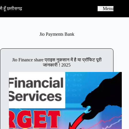
S
k
मै हूँ छत्तीसगढ़
Menu
i
p
t
o
c
Jio Payments Bank
o
n
t
e
n
Jio Finance share प्राइस नुकसान में है या प्रॉफिट पूरी
t
जानकारी ! 2025