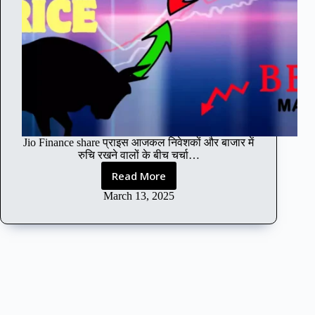
Jio Finance share प्राइस आजकल निवेशकों और बाजार में
रुचि रखने वालों के बीच चर्चा…
Read More
J
i
March 13, 2025
o
F
i
n
a
n
c
e