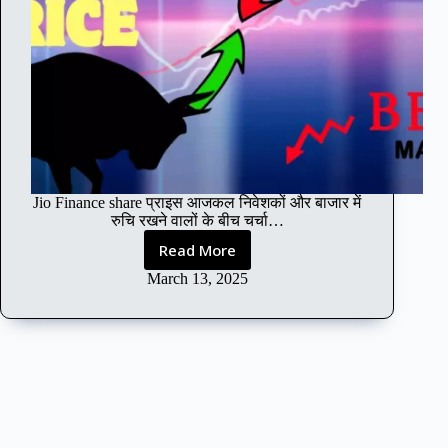
Jio Finance share प्राइस आजकल निवेशकों और बाजार में
रुचि रखने वालों के बीच चर्चा…
Read More
J
i
March 13, 2025
o
F
i
n
a
n
c
e