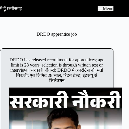
S
k
मै हूँ छत्तीसगढ़
Menu
i
p
t
o
c
DRDO apprentice job
o
n
t
e
n
DRDO has released recruitment for apprentices; age
t
limit is 28 years, selection is through written test or
interview | सरकारी नौकरी: DRDO में अप्रेंटिस की भर्ती
निकली; एज लिमिट 28 साल, रिटन टेस्ट, इंटरव्यू से
सिलेक्शन