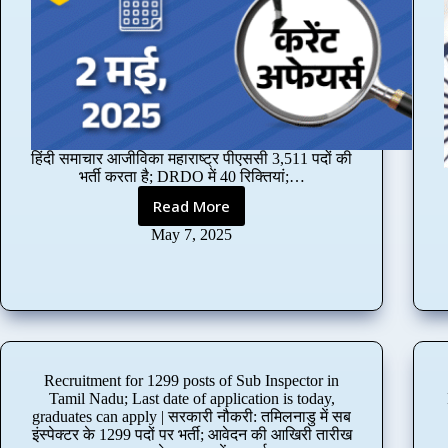
o
r
A
s
s
i
s
t
हिंदी समाचार आजीविका महाराष्ट्र पीएससी 3,511 पदों की
a
भर्ती करता है; DRDO में 40 रिक्तियां;…
n
t
Read More
M
M
a
May 7, 2025
a
h
n
a
a
r
g
a
e
s
r
h
p
t
Recruitment for 1299 posts of Sub Inspector in
o
r
Tamil Nadu; Last date of application is today,
s
a
graduates can apply | सरकारी नौकरी: तमिलनाडु में सब
t
P
इंस्पेक्टर के 1299 पदों पर भर्ती; आवेदन की आखिरी तारीख
s