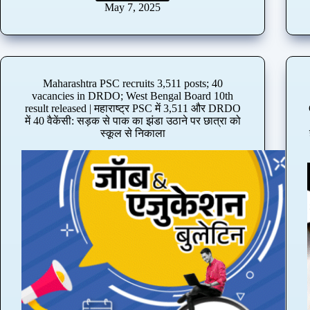
D
May 7, 2025
B
I
B
a
n
Maharashtra PSC recruits 3,511 posts; 40
k
vacancies in DRDO; West Bengal Board 10th
r
result released | महाराष्ट्र PSC में 3,511 और DRDO
e
में 40 वैकेंसी: सड़क से पाक का झंडा उठाने पर छात्रा को
c
स्कूल से निकाला
r
u
i
t
s
6
7
6
J
u
n
i