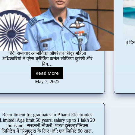
o
n
;
O
p
p
o
4 दि
r
t
हिंदी समाचार आजीविका ऑपरेशन सिंदूर महिला
u
अधिकारियों ने प्रेस ब्रीफिंग कर्नल सोफिया कुरैशी और
n
विंग…
i
Read More
t
O
y
p
May 7, 2025
f
e
o
r
r
a
g
t
r
i
Recruitment for graduates in Bharat Electronics
a
o
Limited; Age limit 50 years, salary up to 1 lakh 20
d
n
thousand | सरकारी नौकरी: भारत इलेक्ट्रॉनिक्स
u
S
लिमिटेड में ग्रेजुएट्स के लिए भर्ती; एज लिमिट 50 साल,
a