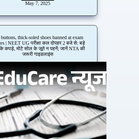
A
May 7, 2025
S
A
s
h
o
 buttons, thick-soled shoes banned at exam
k
res | NEET UG परीक्षा कल दोपहर 2 बजे से: बड़े
K
े कपड़े, मोटे सोल के जूते न पहनें; जानें NTA की
h
जरूरी गाइडलाइंस
e
m
k
a
w
h
o
h
a
d
5
7
t