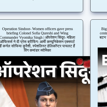
c
a
n
c
y
f
Operation Sindoor- Women officers gave press
Big
o
briefing Colonel Sofia Qureshi and Wing
cent
r
Commander Vyomika Singh | ऑपरेशन सिंदूर- महिला
बटन क
t
ऑफिसर्स ने दी प्रेस ब्रीफिंग: आर्मी कम्‍यूनिकेशन एक्‍सपर्ट
e
हैं कर्नल सोफिया कुरैशी, स्‍पेशलिस्‍ट हेलिकॉप्‍टर पायलट हैं
विंग कमांडर व्‍योमिका
a
m
l
e
a
d
i
n
A
m
a
z