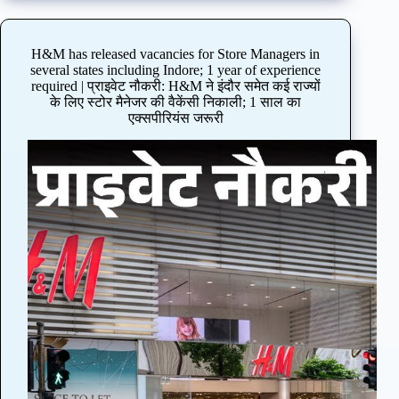
B
a
n
H&M has released vacancies for Store Managers in
k
several states including Indore; 1 year of experience
r
required | प्राइवेट नौकरी: H&M ने इंदौर समेत कई राज्यों
e
के लिए स्टोर मैनेजर की वैकेंसी निकाली; 1 साल का
c
एक्‍सपीरियंस जरूरी
r
u
i
t
s
6
7
6
p
o
s
t
s
;
A