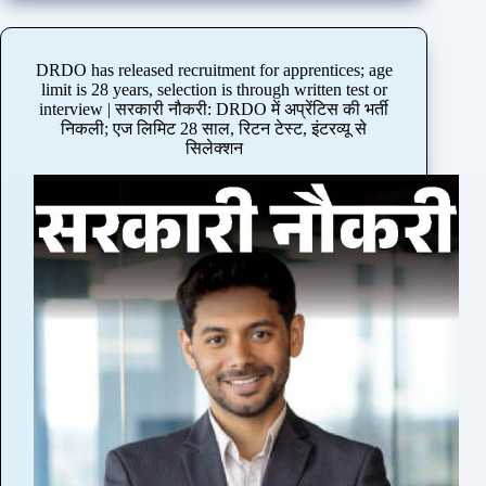
t
r
e
h
s
m
e
i
e
DRDO has released recruitment for apprentices; age
n
n
C
limit is 28 years, selection is through written test or
e
s
o
interview | सरकारी नौकरी: DRDO में अप्रेंटिस की भर्ती
w
e
u
निकली; एज लिमिट 28 साल, रिटन टेस्ट, इंटरव्यू से
C
v
r
सिलेक्शन
h
e
t
a
r
r
n
a
e
c
l
p
e
s
r
l
t
i
l
a
m
o
t
a
r
e
n
o
s
d
f
i
e
G
n
d
e
c
t
r
l
h
m
u
e
a