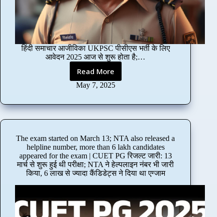
L
s
c
की
A
e
k
वै
T
l
I
कें
के
e
m
सी
लि
c
a
नि
हिंदी समाचार आजीविका UKPSC पीसीएस भर्ती के लिए
ए
t
g
का
आवेदन 2025 आज से शुरू होता है;…
को
i
e
ली
ई
o
Read More
s
A
;
स्था
n
V
p
May 7, 2025
1
ई
i
i
p
सा
सि
s
r
l
ल
स्ट
t
a
i
का
म
h
l
c
ए
क्यों
r
o
a
क्‍स
न
o
The exam started on March 13; NTA also released a
n
t
पी
हीं
helpline number, more than 6 lakh candidates
u
S
i
रि
?
appeared for the exam | CUET PG रिजल्ट जारी: 13
g
o
o
यं
मार्च से शुरू हुई थी परीक्षा; NTA ने हेल्पलाइन नंबर भी जारी
h
c
n
स
किया, 6 लाख से ज्यादा कैंडिडेट्स ने दिया था एग्जाम
w
i
f
ज
r
a
o
रू
i
l
r
री
t
M
U
t