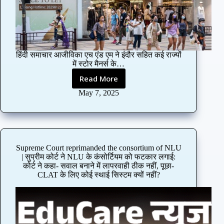
p
p
l
i
c
a
हिंदी समाचार आजीविका एच एंड एम ने इंदौर सहित कई राज्यों
t
में स्टोर मैनर्स के…
i
Read More
o
H
n
&
May 7, 2025
s
M
f
h
o
a
r
s
U
r
Supreme Court reprimanded the consortium of NLU
K
e
| सुप्रीम कोर्ट ने NLU के कंसोर्टियम को फटकार लगाई:
P
l
कोर्ट ने कहा- सवाल बनाने में लापरवाही ठीक नहीं, पूछा-
S
e
CLAT के लिए कोई स्थाई सिस्टम क्यों नहीं?
C
a
b
s
e
e
g
d
i
v