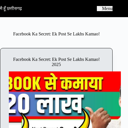
S
k
मै हूँ छत्तीसगढ़
Menu
i
p
t
o
c
Facebook Ka Secret: Ek Post Se Lakhs Kamao!
o
n
t
e
n
Facebook Ka Secret: Ek Post Se Lakhs Kamao!
t
2025