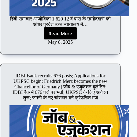
M
e
d
हिंदी समाचार आजीविका 1,620 12 वें पास के उम्मीदवारों को
i
आंध्र प्रदेश उच्च न्यायालय में…
c
Read More
a
1
l
,
May 8, 2025
C
6
o
2
l
0
l
1
e
2
IDBI Bank recruits 676 posts; Applications for
g
t
UKPSC begin; Friedrich Merz becomes the new
e
h
Chancellor of Germany | जॉब & एजुकेशन बुलेटिन:
a
p
IDBI बैंक में 676 पदों पर भर्ती; UKPSC के लिए आवेदन
n
a
शुरू; जर्मनी के नए चांसलर बने फ्रेडरिक मर्ज
n
s
o
s
u
c
n
a
c
n
e
d