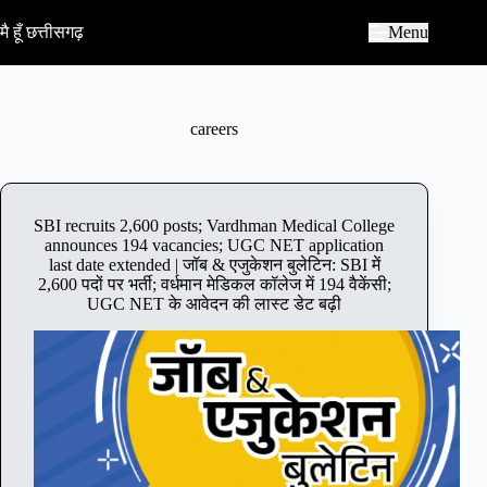
S
k
मै हूँ छत्तीसगढ़
Menu
i
p
t
o
c
careers
o
n
t
e
n
SBI recruits 2,600 posts; Vardhman Medical College
t
announces 194 vacancies; UGC NET application
last date extended | जॉब & एजुकेशन बुलेटिन: SBI में
2,600 पदों पर भर्ती; वर्धमान मेडिकल कॉलेज में 194 वैकेंसी;
UGC NET के आवेदन की लास्‍ट डेट बढ़ी