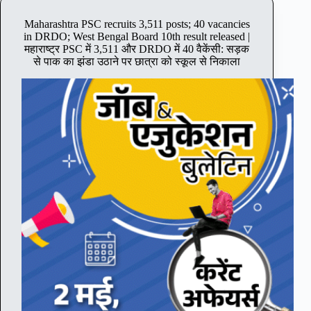
p
a
a
l
P
n
Maharashtra PSC recruits 3,511 posts; 40 vacancies
i
r
k
in DRDO; West Bengal Board 10th result released |
c
a
r
महाराष्ट्र PSC में 3,511 और DRDO में 40 वैकेंसी: सड़क
a
d
e
से पाक का झंडा उठाने पर छात्रा को स्कूल से निकाला
t
e
c
i
s
r
o
h
u
n
H
i
l
i
t
a
g
s
s
h
6
t
C
7
d
o
6
a
u
p
t
r
o
e
t
s
e
;
t
x
1
s
t
0
;
e
5
A
n
v
p
d
a
p