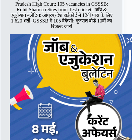
u
Pradesh High Court; 105 vacancies in GSSSB;
i
Rohit Sharma retires from Test cricket | जॉब &
t
एजुकेशन बुलेटिन: आंध्रप्रदेश हाईकोर्ट में 12वीं पास के लिए
s
1,620 भर्ती, GSSSB में 105 वैकेंसी; गुजरात बोर्ड 10वीं का
2
रिजल्ट जारी
,
6
0
0
p
o
s
t
s
;
V
a
r
d
h
m
a
n