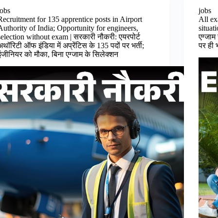
jobs
jobs
Recruitment for 135 apprentice posts in Airport
All ex
Authority of India; Opportunity for engineers,
situati
selection without exam | सरकारी नौकरी: एयरपोर्ट
एग्जा
अथॉरिटी ऑफ इंडिया में अप्रेंटिस के 135 पदों पर भर्ती;
पर ही 
इंजीनियर को मौका, बिना एग्जाम के सिलेक्शन