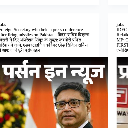
jobs
jobs
Foreign Secretary who held a press conference
IDFC 
after firing missiles on Pakistan | विदेश सचिव विक्रम
Relati
मिसरी ने दिए ऑपरेशन सिंदूर के सुबूत: कश्मीरी पंडित
MP; Op
परिवार में जन्मे, एडवरटाइजिंग कर‍ियर छोड़ सिविल सर्विस
FIRST 
में आए; जानें पूरी प्रोफाइल
एसोसिए