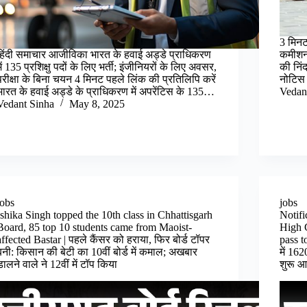
3 मिनट 
हिंदी समाचार आजीविका भारत के हवाई अड्डे प्राधिकरण
कमीशन
में 135 प्रशिक्षु पदों के लिए भर्ती; इंजीनियरों के लिए अवसर,
की निं
परीक्षा के बिना चयन 4 मिनट पहले लिंक की प्रतिलिपि करें
नोटिस 
भारत के हवाई अड्डे के प्राधिकरण में अपरेंटिस के 135…
Vedan
Vedant Sinha
May 8, 2025
jobs
jobs
Ishika Singh topped the 10th class in Chhattisgarh
Notifi
Board, 85 top 10 students came from Maoist-
High C
affected Bastar | पहले कैंसर को हराया, फिर बोर्ड टॉपर
pass t
बनी: किसान की बेटी का 10वीं बोर्ड में कमाल; अखबार
में 16
डालने वाले ने 12वीं में टॉप किया
शुरू आव