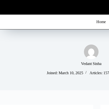
S
k
i
p
t
Home
o
c
o
n
t
e
n
t
Vedant Sinha
Joined: March 10, 2025
Articles: 15